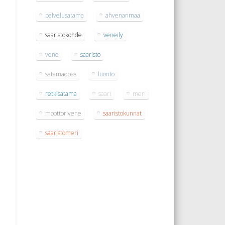
palvelusatama
ahvenanmaa
saaristokohde
veneily
vene
saaristo
satamaopas
luonto
retkisatama
saari
meri
moottorivene
saaristokunnat
saaristomeri