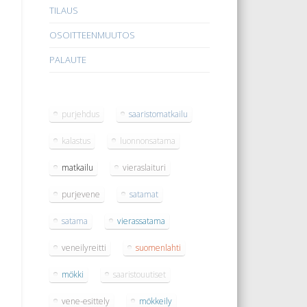
TILAUS
OSOITTEENMUUTOS
PALAUTE
purjehdus
saaristomatkailu
kalastus
luonnonsatama
matkailu
vieraslaituri
purjevene
satamat
satama
vierassatama
veneilyreitti
suomenlahti
mökki
saaristouutiset
vene-esittely
mökkeily