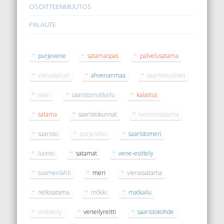
OSOITTEENMUUTOS
PALAUTE
purjevene
satamaopas
palvelusatama
vieraslaituri
ahvenanmaa
saaristouutiset
saari
saaristomatkailu
kalastus
satama
saaristokunnat
luonnonsatama
saaristo
purjehdus
saaristomeri
luonto
satamat
vene-esittely
suomenlahti
meri
vierassatama
retkisatama
mökki
matkailu
mökkeily
veneilyreitti
saaristokohde