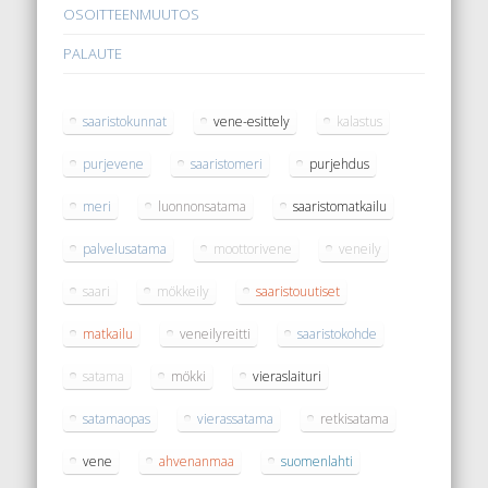
OSOITTEENMUUTOS
PALAUTE
saaristokunnat
vene-esittely
kalastus
purjevene
saaristomeri
purjehdus
meri
luonnonsatama
saaristomatkailu
palvelusatama
moottorivene
veneily
saari
mökkeily
saaristouutiset
matkailu
veneilyreitti
saaristokohde
satama
mökki
vieraslaituri
satamaopas
vierassatama
retkisatama
vene
ahvenanmaa
suomenlahti