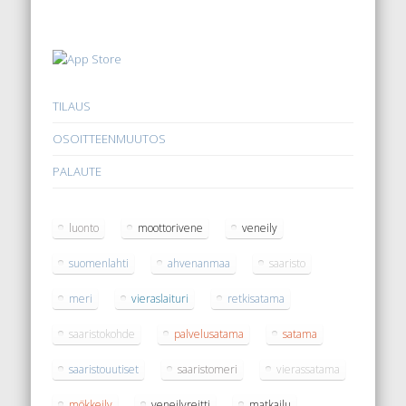
TILAUS
OSOITTEENMUUTOS
PALAUTE
luonto
moottorivene
veneily
suomenlahti
ahvenanmaa
saaristo
meri
vieraslaituri
retkisatama
saaristokohde
palvelusatama
satama
saaristouutiset
saaristomeri
vierassatama
mökkeily
veneilyreitti
matkailu