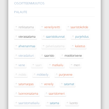
OSOITTEENMUUTOS
PALAUTE
retkisatama
veneilyreitti
saaristokohde
vierassatama
saaristokunnat
purjehdus
ahvenanmaa
palvelusatama
kalastus
vieraslaituri
saaristo
moottorivene
vene
saari
matkailu
meri
mökki
mökkeily
purjevene
satamaopas
veneily
satamat
luonnonsatama
saaristomeri
saaristomatkailu
satama
luonto