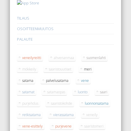
TILAUS
OSOITTEENMUUTOS
PALAUTE
veneilyreitti
ahvenanmaa
suomenlahti
mökkeily
saaristouutiset
meri
satama
palvelusatama
vene
satamat
satamaopas
luonto
saari
purjehdus
saaristokohde
luonnonsatama
retkisatama
vierassatama
veneily
vene-esittely
purjevene
saaristomeri