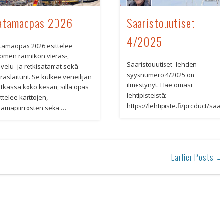
atamaopas 2026
Saaristouutiset
4/2025
tamaopas 2026 esittelee
omen rannikon vieras-,
Saaristouutiset -lehden
lvelu- ja retkisatamat sekä
syysnumero 4/2025 on
raslaiturit. Se kulkee veneilijän
ilmestynyt. Hae omasi
tkassa koko kesän, sillä opas
lehtipisteistä:
ttelee karttojen,
https://lehtipiste.fi/product/sa
tamapiirrosten sekä …
Earlier Posts