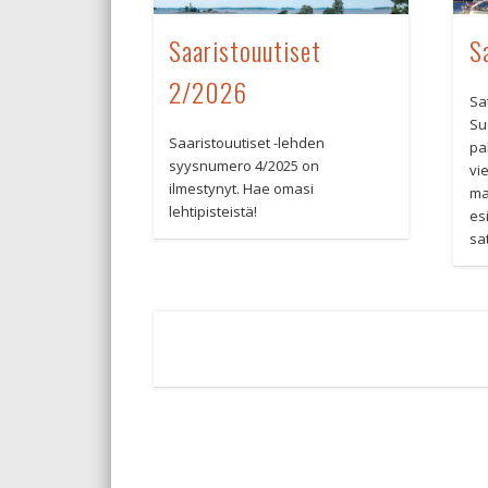
Saaristouutiset
S
2/2026
Sa
Su
Saaristouutiset -lehden
pa
syysnumero 4/2025 on
vie
ilmestynyt. Hae omasi
ma
lehtipisteistä!
esi
sa