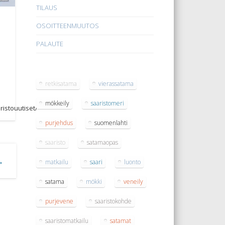
TILAUS
OSOITTEENMUUTOS
PALAUTE
retkisatama
vierassatama
mökkeily
saaristomeri
aristouutiset/
purjehdus
suomenlahti
saaristo
satamaopas
 →
matkailu
saari
luonto
satama
mökki
veneily
purjevene
saaristokohde
saaristomatkailu
satamat