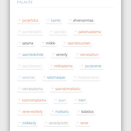
PALAUTE
purjehdus
luonto
ahvenanmaa
suomenlahti
saaristo
palvelusatama
satama
mökki
saaristouutiset
saaristokohde
veneily
vieraslaituri
saaristomeri
retkisatama
purjevene
satamat
satamaopas
moottorivene
vierassatama
saaristomatkailu
luonnonsatama
saari
meri
vene-esittely
matkailu
kalastus
mökkeily
veneilyreitti
vene