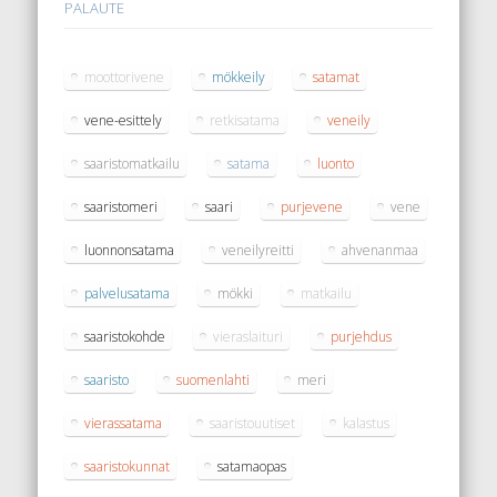
PALAUTE
moottorivene
mökkeily
satamat
vene-esittely
retkisatama
veneily
saaristomatkailu
satama
luonto
saaristomeri
saari
purjevene
vene
luonnonsatama
veneilyreitti
ahvenanmaa
palvelusatama
mökki
matkailu
saaristokohde
vieraslaituri
purjehdus
saaristo
suomenlahti
meri
vierassatama
saaristouutiset
kalastus
saaristokunnat
satamaopas