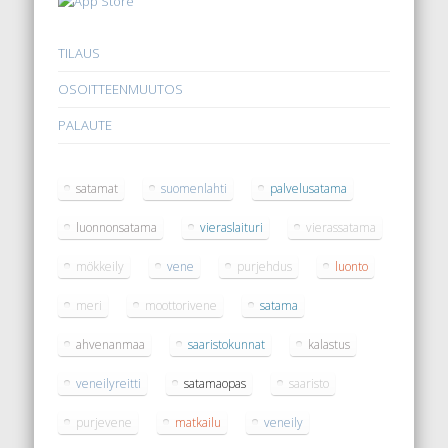
TILAUS
OSOITTEENMUUTOS
PALAUTE
satamat
suomenlahti
palvelusatama
luonnonsatama
vieraslaituri
vierassatama
mökkeily
vene
purjehdus
luonto
meri
moottorivene
satama
ahvenanmaa
saaristokunnat
kalastus
veneilyreitti
satamaopas
saaristo
purjevene
matkailu
veneily