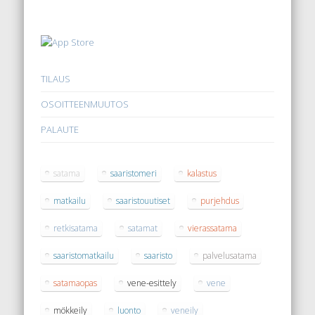
TILAUS
OSOITTEENMUUTOS
PALAUTE
satama
saaristomeri
kalastus
matkailu
saaristouutiset
purjehdus
retkisatama
satamat
vierassatama
saaristomatkailu
saaristo
palvelusatama
satamaopas
vene-esittely
vene
mökkeily
luonto
veneily