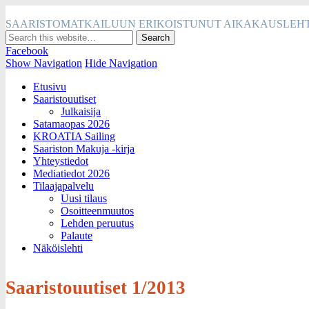
SAARISTOMATKAILUUN ERIKOISTUNUT AIKAKAUSLEHT
Facebook
Show Navigation
Hide Navigation
Etusivu
Saaristouutiset
Julkaisija
Satamaopas 2026
KROATIA Sailing
Saariston Makuja -kirja
Yhteystiedot
Mediatiedot 2026
Tilaajapalvelu
Uusi tilaus
Osoitteenmuutos
Lehden peruutus
Palaute
Näköislehti
Saaristouutiset 1/2013