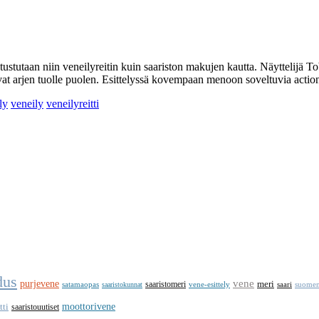
utaan niin veneilyreitin kuin saariston makujen kautta.
Näyttelijä T
vat arjen tuolle puolen. Esittelyssä kovempaan menoon soveltuvia action
ly
veneily
veneilyreitti
dus
vene
purjevene
saaristomeri
meri
satamaopas
vene-esittely
saari
suomen
saaristokunnat
tti
moottorivene
saaristouutiset