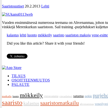
Saaristouutiset
20.2.2013
Lehti
Vuoden ensimmäisessä numerossa teemana on Ahvenanmaa, johon tutust
vinkkejä Merenkurkun saaristoon. Sail training -purjehdukset kuljetta
kalastus
lehti
luonto
mökkeily
saaristo
saariston makuja
vene-esitte
Did you like this article? Share it with your friends!
TILAUS
OSOITTEENMUUTOS
PALAUTE
mökkeily
purjeh
satama
vierassatama
mökki
matkailu
vieraslaituri
luonto
saaristo
saaristomatkailu
kalastus
veneilyrei
ahvenanmaa