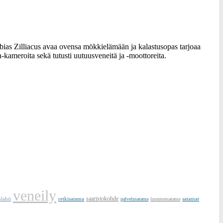
obias Zilliacus avaa ovensa mökkielämään ja kalastusopas tarjoaa
-kameroita sekä tutusti uutuusveneitä ja -moottoreita.
veneily
lahti
retkisatama
saaristokohde
satamat
palvelusatama
luonnonsatama