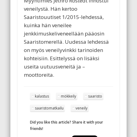
Myyntimies Jethro Rostedt innostui
veneilystä. Hän kertoo
Saaristouutiset 1/2015-lehdessä,
kuinka hän veneilee
jenkkimuskeliveneellään pääosin
Saaristomerellä. Uudessa lehdessä
on myös veneilyvinkki tarinoiden
kohteisiin. Esittelyssä on lisäksi
useita uutuusveneitä ja –
moottoreita.
kalastus
mökkeily
saaristo
saaristomatkailu
veneily
Did you like this article? Share it with your
friends!