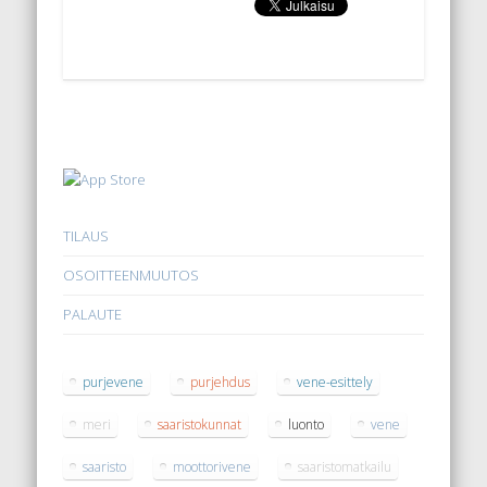
TILAUS
OSOITTEENMUUTOS
PALAUTE
purjevene
purjehdus
vene-esittely
meri
saaristokunnat
luonto
vene
saaristo
moottorivene
saaristomatkailu