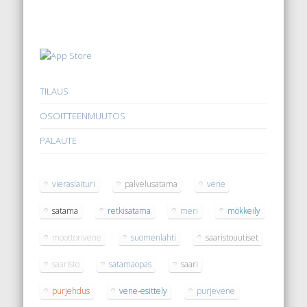
TILAUS
OSOITTEENMUUTOS
PALAUTE
vieraslaituri
palvelusatama
vene
satama
retkisatama
meri
mökkeily
moottorivene
suomenlahti
saaristouutiset
saaristo
satamaopas
saari
purjehdus
vene-esittely
purjevene