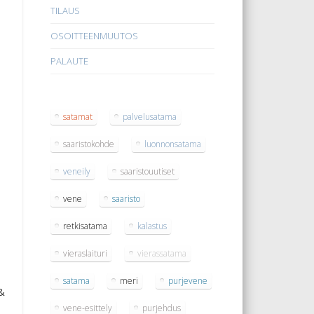
TILAUS
OSOITTEENMUUTOS
PALAUTE
satamat
palvelusatama
saaristokohde
luonnonsatama
veneily
saaristouutiset
vene
saaristo
retkisatama
kalastus
vieraslaituri
vierassatama
satama
meri
purjevene
&
vene-esittely
purjehdus