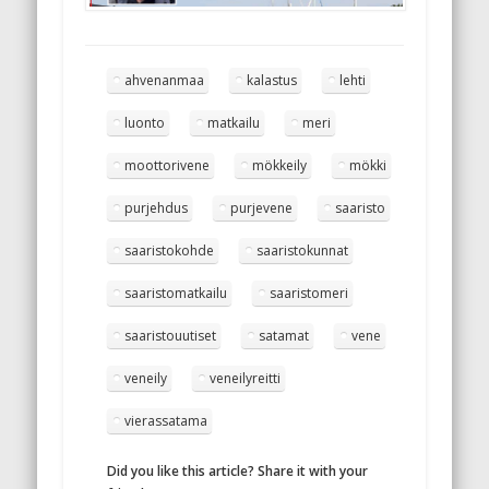
ahvenanmaa
kalastus
lehti
luonto
matkailu
meri
moottorivene
mökkeily
mökki
purjehdus
purjevene
saaristo
saaristokohde
saaristokunnat
saaristomatkailu
saaristomeri
saaristouutiset
satamat
vene
veneily
veneilyreitti
vierassatama
Did you like this article? Share it with your