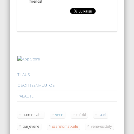
friends!
TILAUS
OSOITTEENMUUTOS
PALAUTE
suomenlahti
vene
mökki
saari
purjevene
saaristomatkailu
vene-esittely