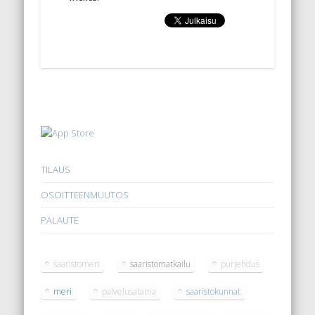
TILAUS
OSOITTEENMUUTOS
PALAUTE
saaristomeri
saaristomatkailu
purjehdus
meri
palvelusatama
saaristokunnat