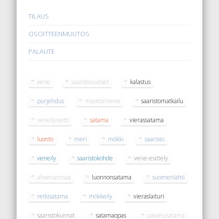
TILAUS
OSOITTEENMUUTOS
PALAUTE
vene
saaristouutiset
kalastus
purjehdus
moottorivene
saaristomatkailu
veneilyreitti
satama
vierassatama
luonto
meri
mökki
saaristo
veneily
saaristokohde
vene-esittely
ahvenanmaa
luonnonsatama
suomenlahti
retkisatama
mökkeily
vieraslaituri
saaristokunnat
satamaopas
palvelusatama