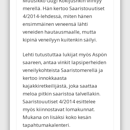
Muusikko Gugi Kokljushkin viihtyy
merellä. Hän kertoo Saaristouutiset
4/2014-lehdessä, miten hänen
ensimmäinen veneensä lähti
veneiden hautausmaalle, mutta
kipinä veneilyyn kuitenkin säilyi.
Lehti tutustuttaa lukijat myös Aspön
saareen, antaa vinkit lapsiperheiden
veneilykohteista Saaristomerellä ja
kertoo innokkaasta
kajakkiretkeilijästä, joka saattaa
meloa pitkin saaristoa talvellakin.
Saaristouutiset 4/2014 esittelee
myös kiinnostavat lomakunnat.
Mukana on lisäksi koko kesän
tapahtumakalenteri.