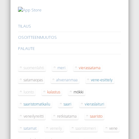
TILAUS
OSOITTEENMUUTOS
PALAUTE
suomenlahti
meri
vierassatama
satamaopas
ahvenanmaa
vene-esittely
luonto
kalastus
mökki
saaristomatkailu
saari
vieraslaituri
veneilyreitti
retkisatama
saaristo
satamat
veneily
saaristomeri
vene