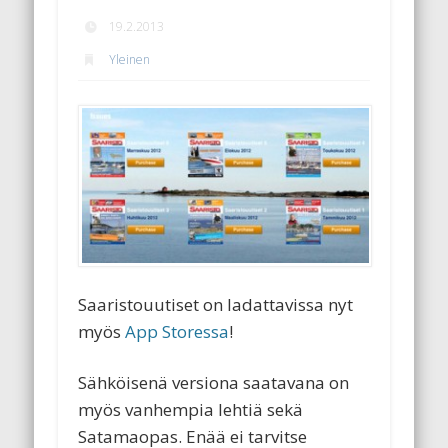
19.2.2013
Yleinen
Saaristouutiset on ladattavissa nyt
myös
App Storessa
!
Sähköisenä versiona saatavana on
myös vanhempia lehtiä sekä
Satamaopas. Enää ei tarvitse