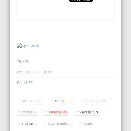
TILAUS
OSOITTEENMUUTOS
PALAUTE
ahvenanmaa
retkisatama
veneilyreitti
mökkeily
satamaopas
vieraslaituri
matkailu
saaristouutiset
luonto