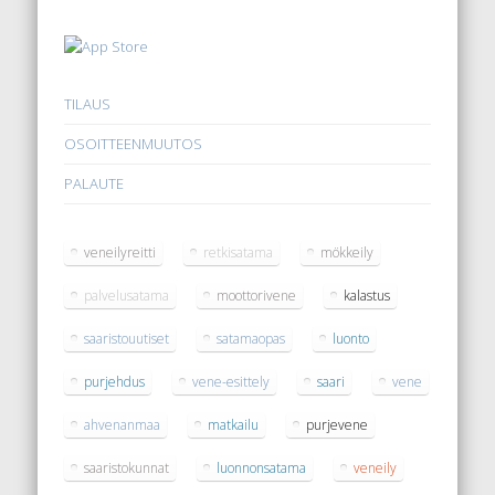
TILAUS
OSOITTEENMUUTOS
PALAUTE
veneilyreitti
retkisatama
mökkeily
palvelusatama
moottorivene
kalastus
saaristouutiset
satamaopas
luonto
purjehdus
vene-esittely
saari
vene
ahvenanmaa
matkailu
purjevene
saaristokunnat
luonnonsatama
veneily