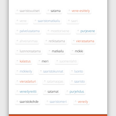
saaristouutiset
satama
vene-esittely
vene
saaristomatkailu
saari
palvelusatama
moottorivene
purjevene
ahvenanmaa
retkisatama
vierassatama
luonnonsatama
matkailu
mökki
kalastus
meri
suomenlahti
mökkeily
saaristokunnat
luonto
vieraslaituri
satamaopas
saaristo
veneilyreitti
satamat
purjehdus
saaristokohde
saaristomeri
veneily