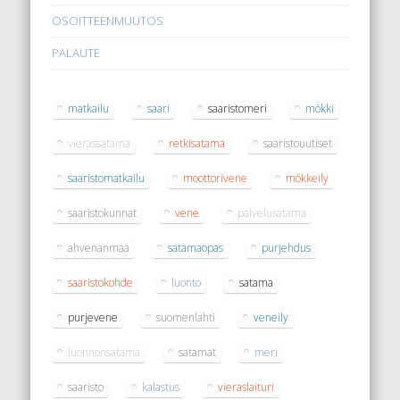
OSOITTEENMUUTOS
PALAUTE
matkailu
saari
saaristomeri
mökki
vierassatama
retkisatama
saaristouutiset
saaristomatkailu
moottorivene
mökkeily
saaristokunnat
vene
palvelusatama
ahvenanmaa
satamaopas
purjehdus
saaristokohde
luonto
satama
purjevene
suomenlahti
veneily
luonnonsatama
satamat
meri
saaristo
kalastus
vieraslaituri