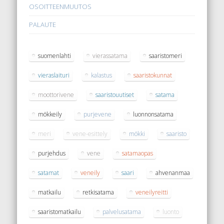
OSOITTEENMUUTOS
PALAUTE
suomenlahti
vierassatama
saaristomeri
vieraslaituri
kalastus
saaristokunnat
moottorivene
saaristouutiset
satama
mökkeily
purjevene
luonnonsatama
meri
vene-esittely
mökki
saaristo
purjehdus
vene
satamaopas
satamat
veneily
saari
ahvenanmaa
matkailu
retkisatama
veneilyreitti
saaristomatkailu
palvelusatama
luonto