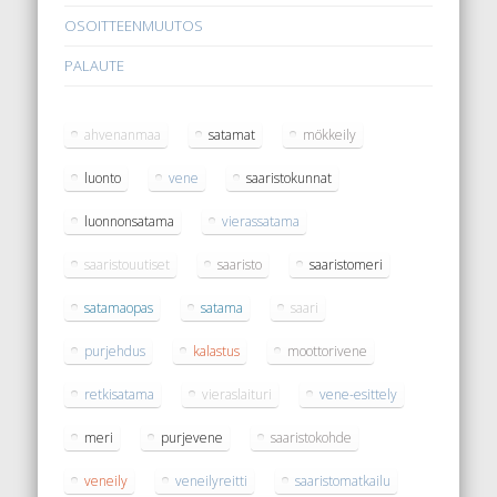
OSOITTEENMUUTOS
PALAUTE
ahvenanmaa
satamat
mökkeily
luonto
vene
saaristokunnat
luonnonsatama
vierassatama
saaristouutiset
saaristo
saaristomeri
satamaopas
satama
saari
purjehdus
kalastus
moottorivene
retkisatama
vieraslaituri
vene-esittely
meri
purjevene
saaristokohde
veneily
veneilyreitti
saaristomatkailu