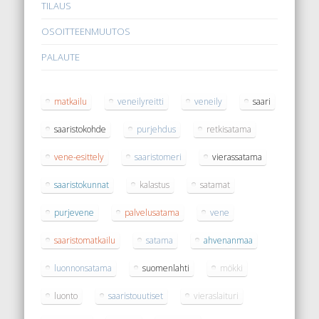
TILAUS
OSOITTEENMUUTOS
PALAUTE
matkailu
veneilyreitti
veneily
saari
saaristokohde
purjehdus
retkisatama
vene-esittely
saaristomeri
vierassatama
saaristokunnat
kalastus
satamat
purjevene
palvelusatama
vene
saaristomatkailu
satama
ahvenanmaa
luonnonsatama
suomenlahti
mökki
luonto
saaristouutiset
vieraslaituri