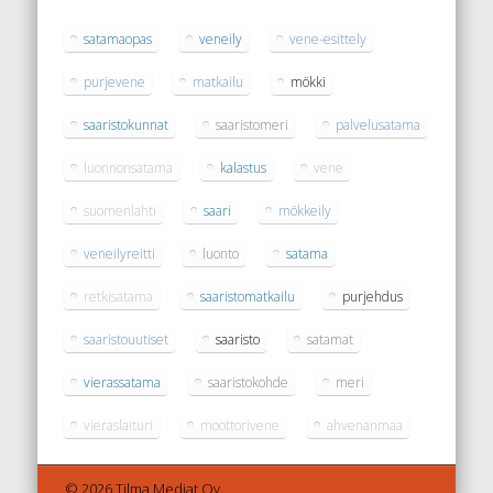
satamaopas
veneily
vene-esittely
purjevene
matkailu
mökki
saaristokunnat
saaristomeri
palvelusatama
luonnonsatama
kalastus
vene
suomenlahti
saari
mökkeily
veneilyreitti
luonto
satama
retkisatama
saaristomatkailu
purjehdus
saaristouutiset
saaristo
satamat
vierassatama
saaristokohde
meri
vieraslaituri
moottorivene
ahvenanmaa
© 2026 Tilma Mediat Oy