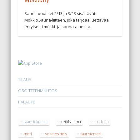
Saaristouutiset 2/13 ja 3/13 sisältävät
Mökki&Sauna-liitteen, joka tarjoaa luettavaa
erityisesti mökki- ja sauna-aiheista.
TILAUS
OSOITTEENMUUTOS
PALAUTE
saaristokunnat
retkisatama
matkailu
meri
vene-esittely
saaristomeri