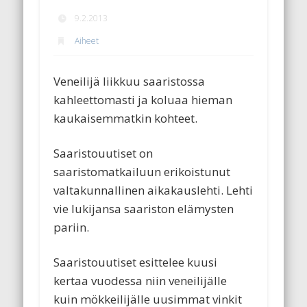
9.2.2013
Aiheet
Veneilijä liikkuu saaristossa
kahleettomasti ja koluaa hieman
kaukaisemmatkin kohteet.
Saaristouutiset on
saaristomatkailuun erikoistunut
valtakunnallinen aikakauslehti. Lehti
vie lukijansa saariston elämysten
pariin.
Saaristouutiset esittelee kuusi
kertaa vuodessa niin veneilijälle
kuin mökkeilijälle uusimmat vinkit