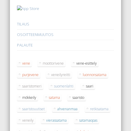
TILAUS
OSOITTEENMUUTOS
PALAUTE
vene
moottorivene
vene-esittely
purjevene
veneilyreitti
luonnonsatama
saaristomeri
suomenlahti
saari
mökkeily
satama
saaristo
saaristouutiset
ahvenanmaa
retkisatama
veneily
vierassatama
satamaopas