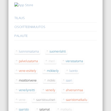
TILAUS
OSOITTEENMUUTOS
PALAUTE
luonnonsatama
suomenlahti
palvelusatama
meri
vierassatama
vene-esittely
mökkeily
luonto
moottorivene
mökki
saari
veneilyreitti
veneily
ahvenanmaa
vene
saaristouutiset
saaristomatkailu
saaristo
satamat
matkailu