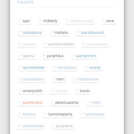
PALAUTE
saari
mökkeily
saaristouutiset
vene
retkisatama
matkailu
saaristokunnat
satamat
saaristomatkailu
vene-esittely
satama
purjehdus
saaristomeri
saaristokohde
vieraslaituri
veneily
vierassatama
meri
moottorivene
veneilyreitti
saaristo
luonto
suomenlahti
palvelusatama
mökki
kalastus
luonnonsatama
satamaopas
ahvenanmaa
purjevene