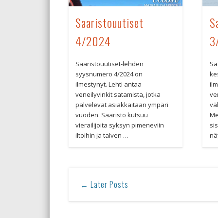
Saaristouutiset
S
4/2024
3
Saaristouutiset-lehden
Sa
syysnumero 4/2024 on
ke
ilmestynyt. Lehti antaa
il
veneilyvinkit satamista, jotka
ve
palvelevat asiakkaitaan ympäri
väl
vuoden. Saaristo kutsuu
Me
vierailijoita syksyn pimeneviin
si
iltoihin ja talven …
nä
← Later Posts