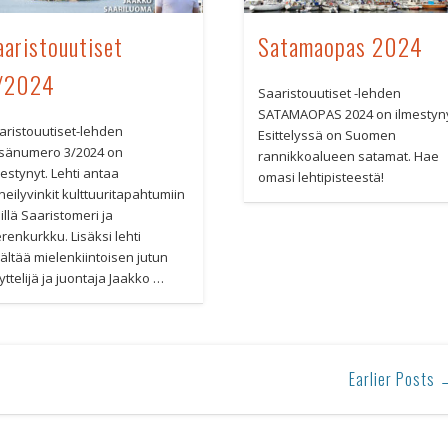
aaristouutiset
Satamaopas 2024
/2024
Saaristouutiset -lehden
SATAMAOPAS 2024 on ilmestyny
aristouutiset-lehden
Esittelyssä on Suomen
sänumero 3/2024 on
rannikkoalueen satamat. Hae
mestynyt. Lehti antaa
omasi lehtipisteestä!
neilyvinkit kulttuuritapahtumiin
illä Saaristomeri ja
renkurkku. Lisäksi lehti
sältää mielenkiintoisen jutun
yttelijä ja juontaja Jaakko …
Earlier Posts