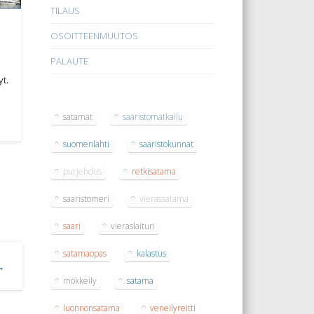
TILAUS
OSOITTEENMUUTOS
PALAUTE
t.
satamat
saaristomatkailu
suomenlahti
saaristokunnat
purjehdus
retkisatama
saaristomeri
vierassatama
saari
vieraslaituri
satamaopas
kalastus
 →
mökkeily
satama
luonnonsatama
veneilyreitti