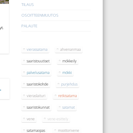
TILAUS
OSOITTEENMUUTOS
PALAUTE
t.
vierassatama
ahvenanmaa
saaristouutiset
mökkeily
palvelusatama
mökki
saaristokohde
purjehdus
 →
vieraslaituri
retkisatama
saaristokunnat
satamat
vene
vene-esittely
satamaopas
moottorivene