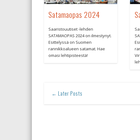
Satamaopas 2024
S
Saaristouutiset -lehden
Sa
SATAMAOPAS 2024 on ilmestynyt.
SA
Esittelyssä on Suomen
Es
rannikkoalueen satamat. Hae
ra
omasi lehtipisteestä!
Vi
leh
← Later Posts